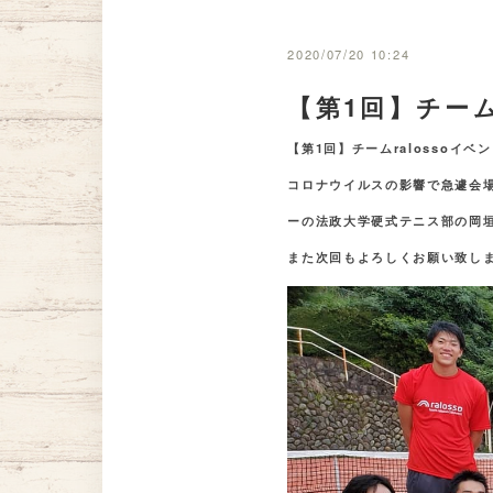
2020/07/20 10:24
【第1回】チーム
【第1回】チームralossoイ
コロナウイルスの影響で急遽会
ーの法政大学硬式テニス部の岡
また次回もよろしくお願い致し