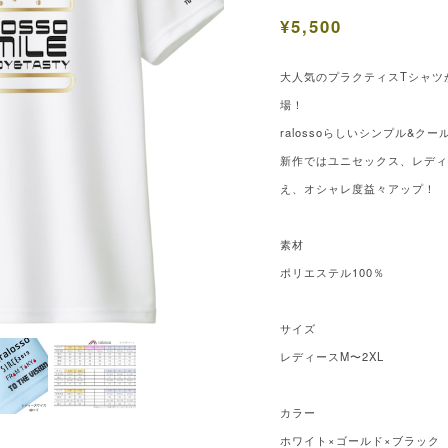
¥5,500
大人気のプラクティスTシャツ
場！
ralossoらしいシンプル&ク
新作ではユニセックス、レデ
え、オシャレ度益々アップ！
素材
ポリエステル100％
サイズ
レディースM〜2XL
カラー
ホワイト×ゴールド×ブラック