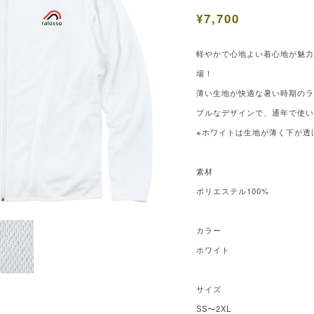
¥7,700
軽やかで心地よい着心地が魅
場！
薄い生地が快適な暑い時期の
プルなデザインで、通年で使
※ホワイトは生地が薄く下が透
素材
ポリエステル100%
カラー
ホワイト
サイズ
SS〜2XL