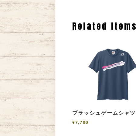
Related Item
ブラッシュゲームシャツ
¥7,700