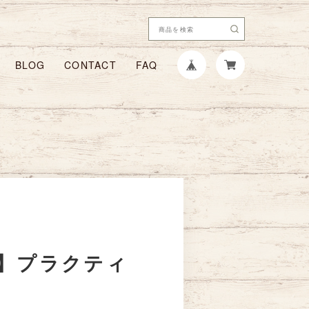
BLOG
CONTACT
FAQ
】プラクティ