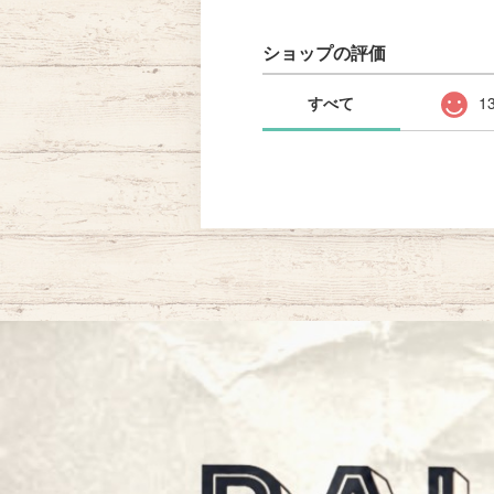
ショップの評価
すべて
1