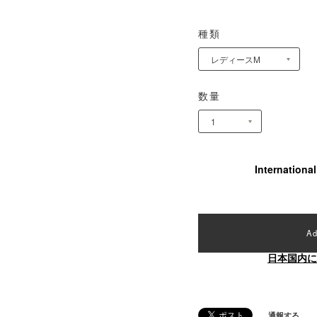
種類
数量
Internationa
Ad
日本国内に
通報する