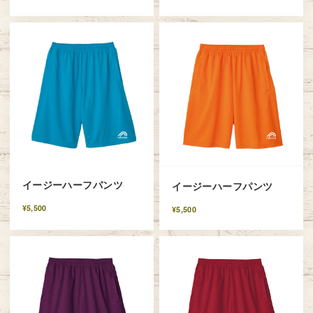
イージーハーフパンツ
イージーハーフパンツ
¥5,500
¥5,500