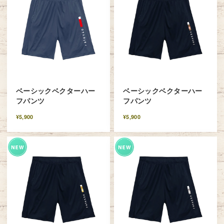
ベーシックベクターハー
ベーシックベクターハー
フパンツ
フパンツ
¥5,900
¥5,900