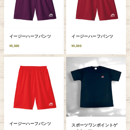
イージーハーフパンツ
イージーハーフパンツ
¥5,500
¥5,500
イージーハーフパンツ
スポーツワンポイントゲ